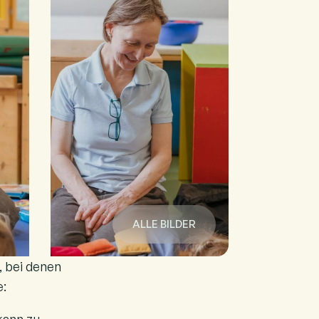
ALLE BILDER
, bei denen
e: