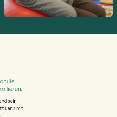
Schule
ollieren.
end sein.
Oft kann mit
n.