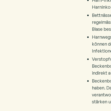
Harn-Inko
Harninko
Bettnässe
regelmäss
Blase bes
Harnwegs
können d
Infektion
Verstopfu
Beckenbo
indirekt 
Beckenbo
haben. Da
verantwo
stärken u