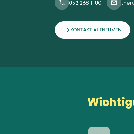
052 268 11 00
ther
KONTAKT AUFNEHMEN
Wichti