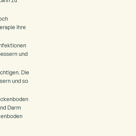
kann zu
noch
erapie ihre
nfektionen
bessern und
chtigen. Die
sern und so
Beckenboden
 und Darm
ckenboden