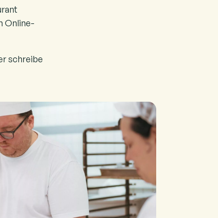
urant
m Online-
er schreibe