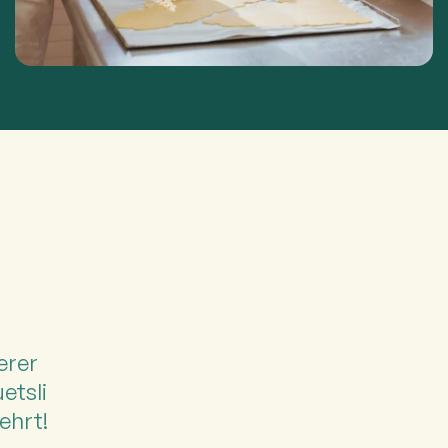
erer
etsli
ehrt!