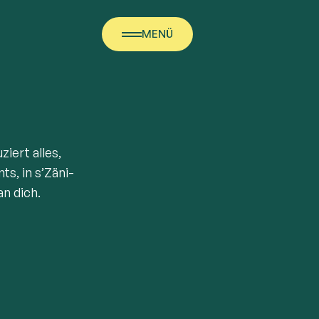
MENÜ
iert alles,
s, in s’Zäni-
n dich.