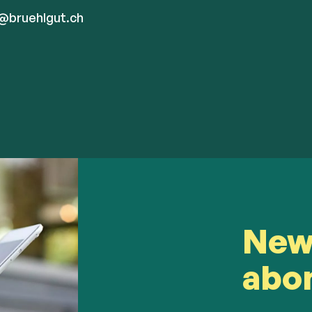
@bruehlgut.ch
New
abo