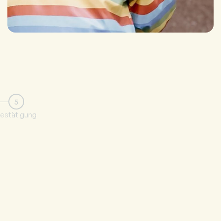
5
estätigung