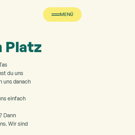
MENÜ
 Platz
iTas
nst du uns
en uns danach
uns einfach
? Dann
ns. Wir sind