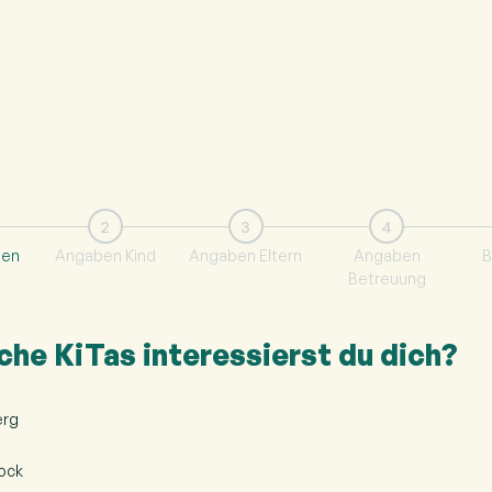
2
3
4
len
Angaben Kind
Angaben Eltern
Angaben
B
Betreuung
che KiTas interessierst du dich?
erg
lock