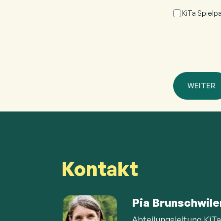
KiTa Spielp
WEITER
Kontakt
Pia Brunschwile
Abteilungsleitung KiT