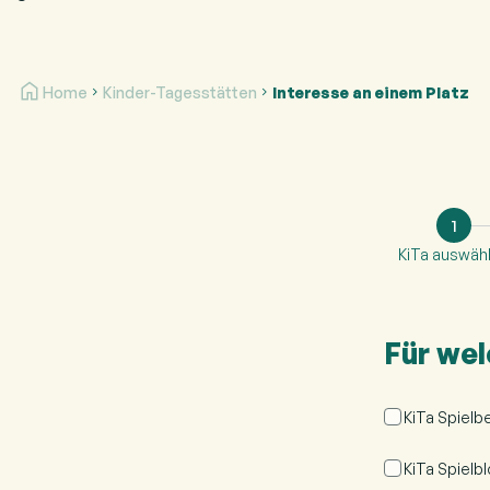
Home
Kinder-Tagesstätten
Interesse an einem Platz
1
KiTa auswäh
Für wel
KiTa Spielb
KiTa Spielb