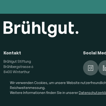
Kontakt
Social Me
Brühlgut Stiftung
Brühlbergstrasse 6
8400 Winterthur
052 268 11 11
Wir verwenden Cookies, um unsere Website nutzerfreundlich 
info@bruehlgut.ch
Reichweitenmessung.
Weitere Informationen finden Sie in unserer
Datenschutzerkl