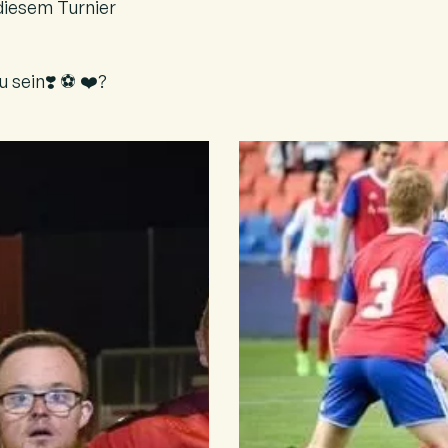
diesem Turnier
 sein❣️ ⚽️ ❤️?