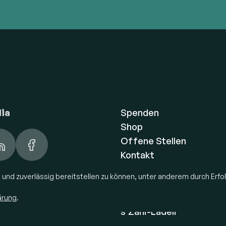
dia
Spenden
Shop
Offene Stellen
Kontakt
Fundbüro
und zuverlässig bereitstellen zu können, unter anderem durch Erfo
Restaurant Neumarkt
Restaurant Wyden
ärung
.
s’Zäni-Lädeli