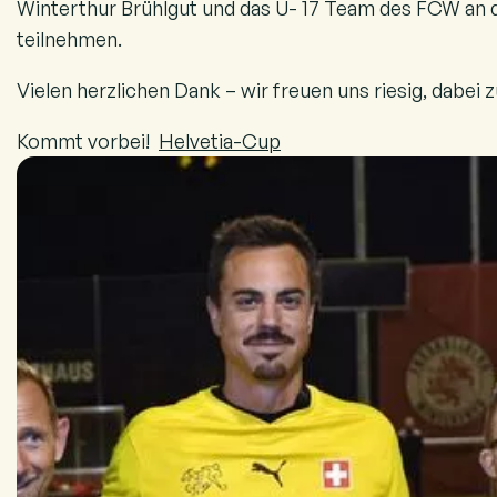
Winterthur Brühlgut und das U- 17 Team des FCW an 
teilnehmen.
Vielen herzlichen Dank – wir freuen uns riesig, dabei zu
Kommt vorbei!
Helvetia-Cup